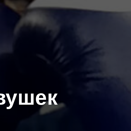
вушек