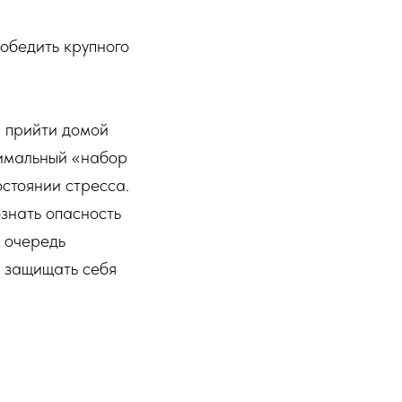
победить крупного
— прийти домой
нимальный «набор
остоянии стресса.
знать опасность
ю очередь
й защищать себя