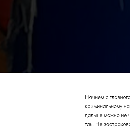
Начнем с главного
криминальному нап
дальше можно не ч
так. Не застрахов