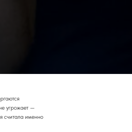
ергаются
 не угрожает —
ия считала именно