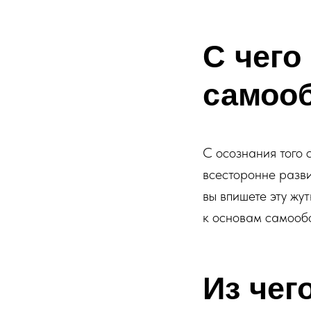
С чего
самоо
С осознания того 
всесторонне разви
вы впишете эту жу
к основам самооб
Из чег