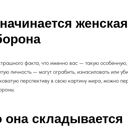
 начинается женская
борона
страшного факта, что именно вас — такую особенную,
тую личность — могут ограбить, изнасиловать или уби
тковатую перспективу в свою картину мира, можно пе
ороны.
о она складывается